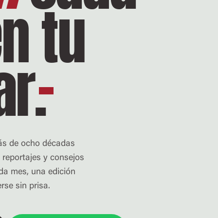
n tu
ar
.
más de ocho décadas
 reportajes y consejos
ada mes, una edición
se sin prisa.