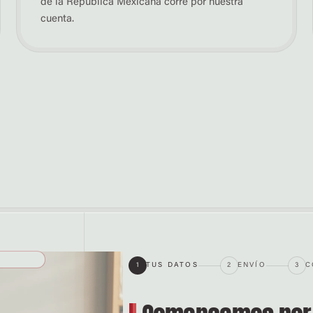
de la República Mexicana corre por nuestra
cuenta.
1
TUS DATOS
2
ENVÍO
3
C