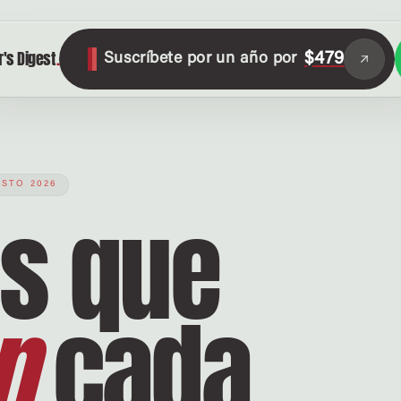
's Digest
.
$479
Suscríbete por un año por
OSTO 2026
as
que
n
cada