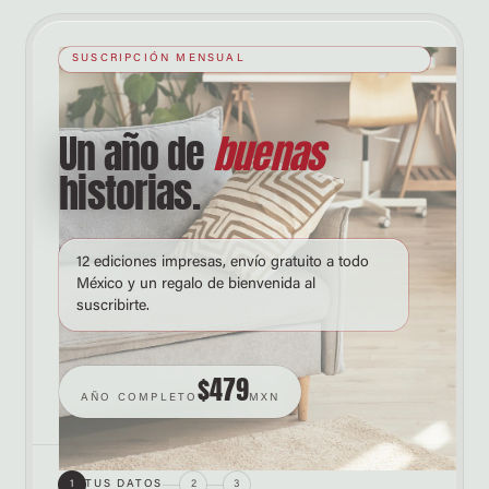
SUSCRIPCIÓN MENSUAL
Un año de
buenas
historias.
12 ediciones impresas, envío gratuito a todo
México y un regalo de bienvenida al
suscribirte.
$479
AÑO COMPLETO
MXN
1
TUS DATOS
2
3